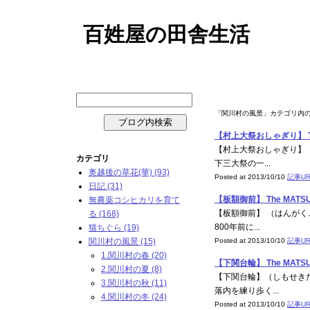
百姓屋の田舎生活
関川村の風景 アーカイブ
「関川村の風景」カテゴリ内
【村上大祭おしゃぎり】 The
【村上大祭おしゃぎり】 
カテゴリ
下三大祭の一...
奥越後の草花(華) (93)
Posted at 2013/10/10
記事UR
日記 (31)
【板額御前】 The MATSU
無農薬コシヒカリを育て
【板額御前】 （はんがく
る (168)
800年前に...
猫ちぐら (19)
関川村の風景 (15)
Posted at 2013/10/10
記事UR
1.関川村の春 (20)
【下関台輪】 The MATSU
2.関川村の夏 (8)
【下関台輪】（しもせき
3.関川村の秋 (11)
落内を練り歩く...
4.関川村の冬 (24)
Posted at 2013/10/10
記事UR