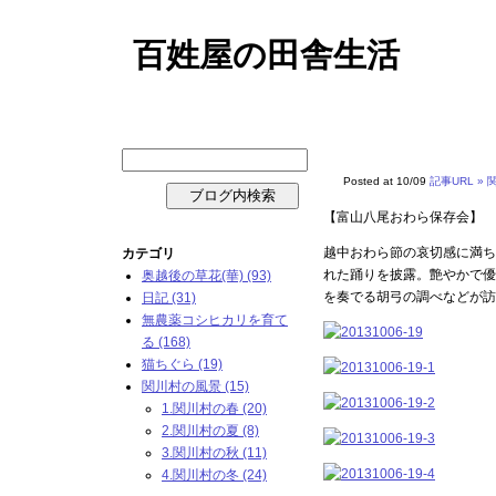
百姓屋の田舎生活
【富山八尾おわら保存会】 Th
Posted at 10/09
記事URL »
【富山八尾おわら保存会】
越中おわら節の哀切感に満ち
カテゴリ
れた踊りを披露。艶やかで優
奥越後の草花(華) (93)
を奏でる胡弓の調べなどが訪
日記 (31)
無農薬コシヒカリを育て
る (168)
猫ちぐら (19)
関川村の風景 (15)
1.関川村の春 (20)
2.関川村の夏 (8)
3.関川村の秋 (11)
4.関川村の冬 (24)