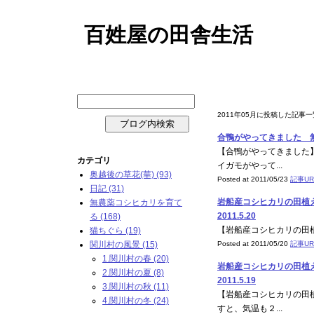
百姓屋の田舎生活
2011年05月 アーカイブ
2011年05月に投稿した記事
合鴨がやってきました 無農
【合鴨がやってきました
カテゴリ
イガモがやって...
奥越後の草花(華) (93)
Posted at 2011/05/23
記事UR
日記 (31)
岩船産コシヒカリの田植
無農薬コシヒカリを育て
2011.5.20
る (168)
【岩船産コシヒカリの田植
猫ちぐら (19)
関川村の風景 (15)
Posted at 2011/05/20
記事UR
1.関川村の春 (20)
岩船産コシヒカリの田植
2.関川村の夏 (8)
2011.5.19
3.関川村の秋 (11)
【岩船産コシヒカリの田
4.関川村の冬 (24)
すと、気温も２...