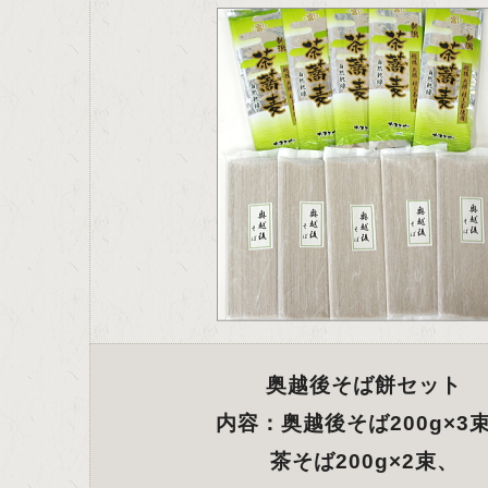
奥越後そば餅セット
内容：奥越後そば200g×3
茶そば200g×2束、