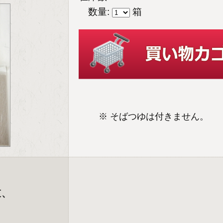
数量:
箱
※ そばつゆは付きません。
束、