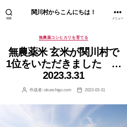
関川村からこんにちは！
検索
メニュー
カ
無農薬コシヒカリを育てる
テ
ゴ
無農薬米 玄米が関川村で
リ
ー
1位をいただきました …
2023.3.31
作成者:
okuechigo.com
2023-03-31
投
投
稿
稿
者
日