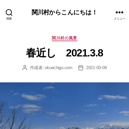
関川村からこんにちは！
検索
メニュー
カ
関川村の風景
テ
ゴ
春近し 2021.3.8
リ
ー
作成者:
okuechigo.com
2021-03-08
投
投
稿
稿
者
日